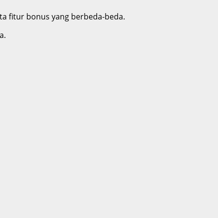
ta fitur bonus yang berbeda-beda.
a.