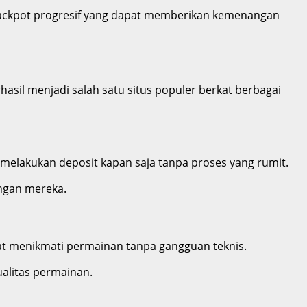
a jackpot progresif yang dapat memberikan kemenangan
sil menjadi salah satu situs populer berkat berbagai
 melakukan deposit kapan saja tanpa proses yang rumit.
angan mereka.
pat menikmati permainan tanpa gangguan teknis.
litas permainan.