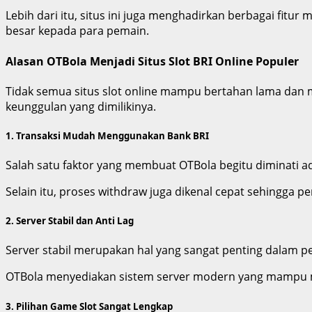
Lebih dari itu, situs ini juga menghadirkan berbagai fit
besar kepada para pemain.
Alasan OTBola Menjadi Situs Slot BRI Online Populer
Tidak semua situs slot online mampu bertahan lama dan 
keunggulan yang dimilikinya.
1. Transaksi Mudah Menggunakan Bank BRI
Salah satu faktor yang membuat OTBola begitu diminati a
Selain itu, proses withdraw juga dikenal cepat sehingg
2. Server Stabil dan Anti Lag
Server stabil merupakan hal yang sangat penting dalam p
OTBola menyediakan sistem server modern yang mampu m
3. Pilihan Game Slot Sangat Lengkap