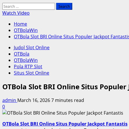
Search
for:
Watch Video
Home
OTBolaWin
OTBola Slot BRI Online Situs Populer Jackpot Fantasti
Judol Slot Online
OTBola
OTBolaWin
Pola RTP Slot
Situs Slot Online
OTBola Slot BRI Online Situs Populer
admin
March 16, 2026
7 minutes read
0
OTBola Slot BRI Online Situs Populer Jackpot Fantastis