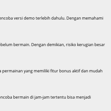
 mencoba versi demo terlebih dahulu. Dengan memahami
belum bermain. Dengan demikian, risiko kerugian besar
ada permainan yang memiliki fitur bonus aktif dan mudah
coba bermain di jam-jam tertentu bisa menjadi