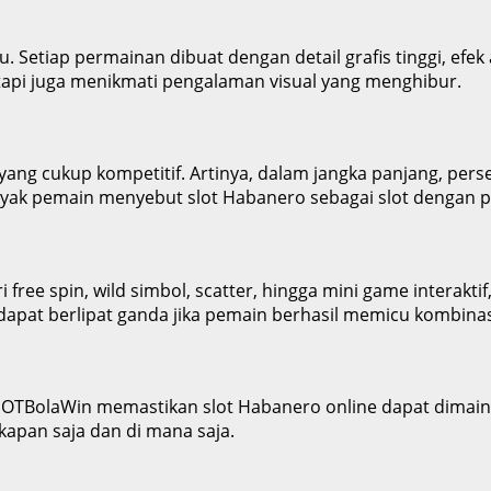
Setiap permainan dibuat dengan detail grafis tinggi, efek 
tapi juga menikmati pengalaman visual yang menghibur.
 yang cukup kompetitif. Artinya, dalam jangka panjang, pe
banyak pemain menyebut slot Habanero sebagai slot dengan
ri free spin, wild simbol, scatter, hingga mini game intera
pat berlipat ganda jika pemain berhasil memicu kombinasi
nting. OTBolaWin memastikan slot Habanero online dapat dim
apan saja dan di mana saja.