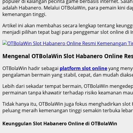
populer di kalangan pecinta game berbasis internet. Salah 
adalah
Habanero
. Melalui OTBolaWin, para pemain kini 
kemenangan tinggi.
Artikel ini akan membahas secara lengkap tentang keunggu
menjadi pilihan tepat bagi para penggemar slot online di 
Mengenal
OTBolaWin Slot Habanero Online Re
OTBolaWin hadir sebagai
platform slot online
yang menyed
pengalaman bermain yang stabil, cepat, dan mudah diaks
Lebih dari sekadar tempat bermain, OTBolaWin mengedepa
permainan tanpa khawatir terhadap risiko keamanan maup
Tidak hanya itu, OTBolaWin juga fokus menghadirkan slot H
peluang meraih kemenangan tinggi semakin terbuka lebar
Keunggulan Slot Habanero Online di OTBolaWin