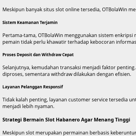
Meskipun banyak situs slot online tersedia, OTBolaWin
Sistem Keamanan Terjamin
Pertama-tama, OTBolaWin menggunakan sistem enkripsi mo
pemain tidak perlu khawatir terhadap kebocoran informas
Proses Deposit dan Withdraw Cepat
Selanjutnya, kemudahan transaksi menjadi faktor pentin
diproses, sementara withdraw dilakukan dengan efisien.
Layanan Pelanggan Responsif
Tidak kalah penting, layanan customer service tersedia
menjadi lebih nyaman.
Strategi Bermain Slot Habanero Agar Menang Tinggi
Meskipun slot merupakan permainan berbasis keberuntu