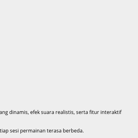
inamis, efek suara realistis, serta fitur interaktif
etiap sesi permainan terasa berbeda.