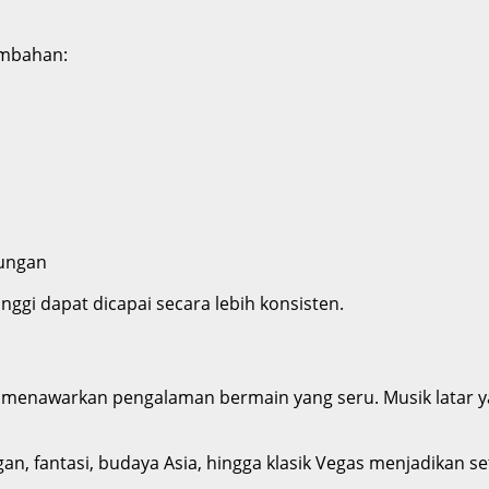
tambahan:
tungan
nggi dapat dicapai secara lebih konsisten.
enawarkan pengalaman bermain yang seru. Musik latar yang d
gan, fantasi, budaya Asia, hingga klasik Vegas menjadikan s