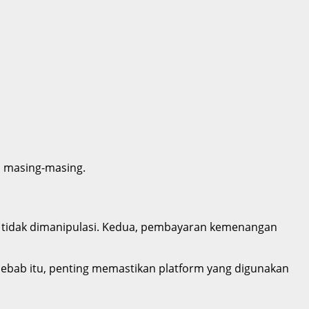
i masing-masing.
n tidak dimanipulasi. Kedua, pembayaran kemenangan
eh sebab itu, penting memastikan platform yang digunakan