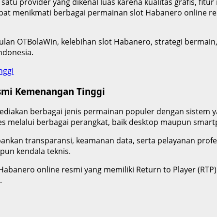
satu provider yang dikenal luas karena kualitas grafis, fitu
dapat menikmati berbagai permainan slot Habanero online 
lan OTBolaWin, kelebihan slot Habanero, strategi bermain,
Indonesia.
smi Kemenangan Tinggi
iakan berbagai jenis permainan populer dengan sistem yang 
es melalui berbagai perangkat, baik desktop maupun smar
nkan transparansi, keamanan data, serta pelayanan profe
un kendala teknis.
abanero online resmi yang memiliki Return to Player (RTP) 
.