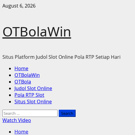
Skip
August 6, 2026
to
content
OTBolaWin
Situs Platform Judol Slot Online Pola RTP Setiap Hari
Primary
Home
Menu
OTBolaWin
OTBola
Judol Slot Online
Pola RTP Slot
Situs Slot Online
Search
for:
Watch Video
Home