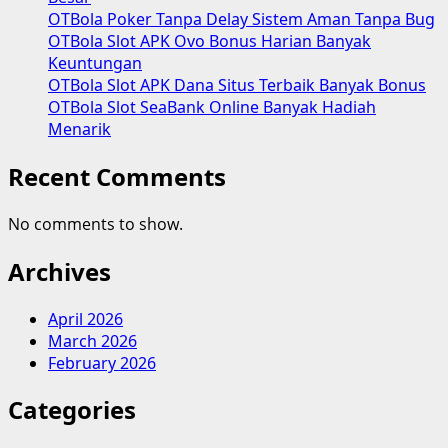
OTBola Poker Tanpa Delay Sistem Aman Tanpa Bug
OTBola Slot APK Ovo Bonus Harian Banyak
Keuntungan
OTBola Slot APK Dana Situs Terbaik Banyak Bonus
OTBola Slot SeaBank Online Banyak Hadiah
Menarik
Recent Comments
No comments to show.
Archives
April 2026
March 2026
February 2026
Categories