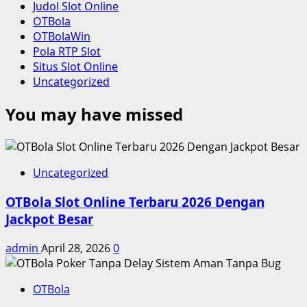
Judol Slot Online
OTBola
OTBolaWin
Pola RTP Slot
Situs Slot Online
Uncategorized
You may have missed
Uncategorized
OTBola Slot Online Terbaru 2026 Dengan
Jackpot Besar
admin
April 28, 2026
0
OTBola