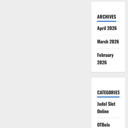
ARCHIVES
April 2026
March 2026
February
2026
CATEGORIES
Judol Slot
Online
OTBola