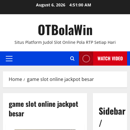
Skip
August 6, 2026
4:51:00 AM
to
content
OTBolaWin
Situs Platform Judol Slot Online Pola RTP Setiap Hari
WATCH VIDEO
Primary
Menu
Home
game slot online jackpot besar
game slot online jackpot
Sidebar
besar
/