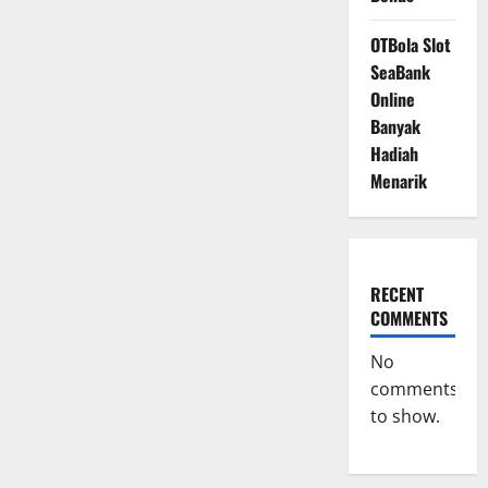
OTBola Slot
SeaBank
Online
Banyak
Hadiah
Menarik
RECENT
COMMENTS
No
comments
to show.