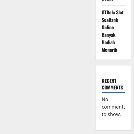
OTBola Slot
SeaBank
Online
Banyak
Hadiah
Menarik
RECENT
COMMENTS
No
comments
to show.