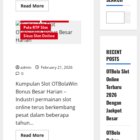
Read
Read More
more
Judol Slot Online
about
Search
OTBola
OTBola
OTBolaWin
Slot
BSI
Pola RTP Slot
Online
Situs Slot Online
Situs
Terpercaya
Banyak
Hadiah
RECENT
Kumpulan Slot OTBolaWin Bonus
POSTS
Besar Harian
admin
February 21, 2026
OTBola Slot
0
Online
Kumpulan Slot OTBolaWin
Terbaru
Bonus Besar Harian –
2026
Industri permainan slot
Dengan
online terus berkembang
Jackpot
pesat dalam beberapa
Besar
tahun...
OTBola
Read
Read More
more