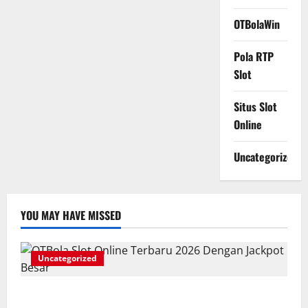
OTBolaWin
Pola RTP
Slot
Situs Slot
Online
Uncategorized
YOU MAY HAVE MISSED
Uncategorized
OTBola Slot Online Terbaru 2026 Dengan Jackpot