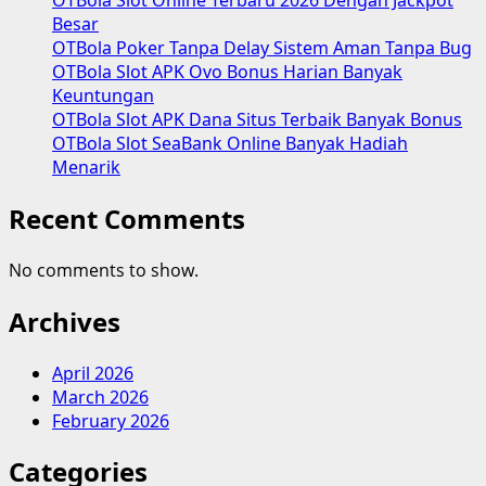
Besar
OTBola Poker Tanpa Delay Sistem Aman Tanpa Bug
OTBola Slot APK Ovo Bonus Harian Banyak
Keuntungan
OTBola Slot APK Dana Situs Terbaik Banyak Bonus
OTBola Slot SeaBank Online Banyak Hadiah
Menarik
Recent Comments
No comments to show.
Archives
April 2026
March 2026
February 2026
Categories