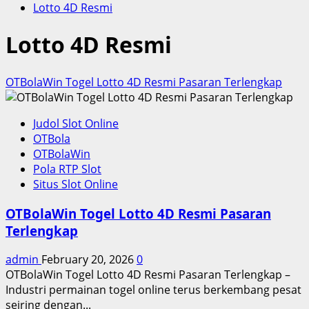
Lotto 4D Resmi
Lotto 4D Resmi
OTBolaWin Togel Lotto 4D Resmi Pasaran Terlengkap
Judol Slot Online
OTBola
OTBolaWin
Pola RTP Slot
Situs Slot Online
OTBolaWin Togel Lotto 4D Resmi Pasaran
Terlengkap
admin
February 20, 2026
0
OTBolaWin Togel Lotto 4D Resmi Pasaran Terlengkap –
Industri permainan togel online terus berkembang pesat
seiring dengan...