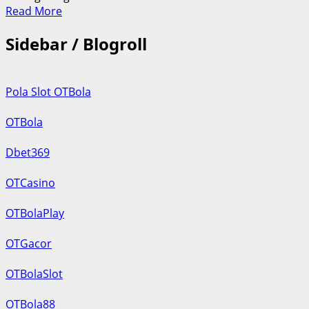
Read
Read More
more
Sidebar / Blogroll
about
OTBolaWin
Togel
Lotto
Pola Slot OTBola
4D
Resmi
OTBola
Pasaran
Terlengkap
Dbet369
OTCasino
OTBolaPlay
OTGacor
OTBolaSlot
OTBola88