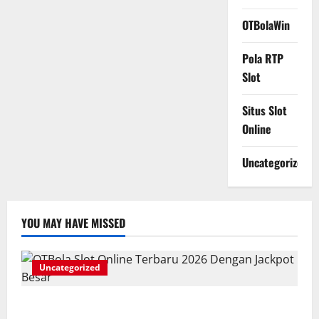
OTBolaWin
Pola RTP
Slot
Situs Slot
Online
Uncategorized
YOU MAY HAVE MISSED
Uncategorized
OTBola Slot Online Terbaru 2026 Dengan Jackpot