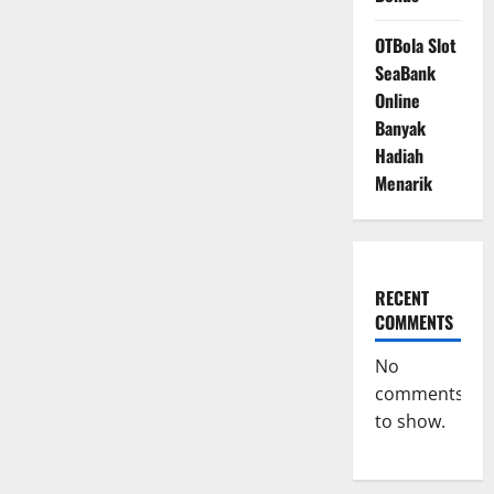
OTBola Slot
SeaBank
Online
Banyak
Hadiah
Menarik
RECENT
COMMENTS
No
comments
to show.