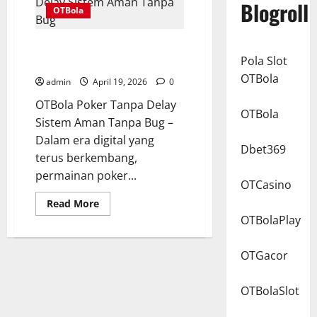
Blogroll
OTBola
OTBola Poker Tanpa Delay
Pola Slot
Sistem Aman Tanpa Bug
OTBola
admin
April 19, 2026
0
OTBola Poker Tanpa Delay
OTBola
Sistem Aman Tanpa Bug –
Dalam era digital yang
Dbet369
terus berkembang,
permainan poker...
OTCasino
Read
Read More
more
OTBolaPlay
about
OTBola
Poker
Tanpa
OTGacor
Delay
Sistem
Aman
OTBolaSlot
Tanpa
Bug