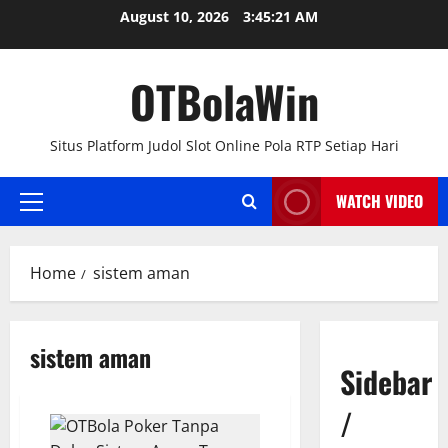
Skip
August 10, 2026
3:45:21 AM
to
content
OTBolaWin
Situs Platform Judol Slot Online Pola RTP Setiap Hari
WATCH VIDEO
Primary
Menu
Home
sistem aman
sistem aman
Sidebar
/