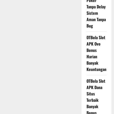
Poker
Tanpa Delay
Sistem
Aman Tanpa
Bug
OTBola Slot
APK Ovo
Bonus
Harian
Banyak
Keuntungan
OTBola Slot
APK Dana
Situs
Terbaik
Banyak
Bonus