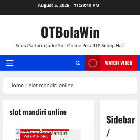
Skip
August 5, 2026
11:39:49 PM
to
content
OTBolaWin
Situs Platform Judol Slot Online Pola RTP Setiap Hari
WATCH VIDEO
Primary
Menu
Home
slot mandiri online
slot mandiri online
Sidebar
Judol Slot Online
OTBola
OTBolaWin
/
Pola RTP Slot