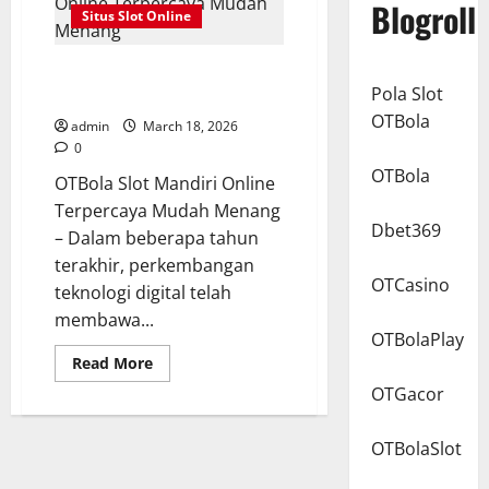
Blogroll
Situs Slot Online
OTBola Slot Mandiri Online
Pola Slot
Terpercaya Mudah Menang
OTBola
admin
March 18, 2026
0
OTBola
OTBola Slot Mandiri Online
Terpercaya Mudah Menang
Dbet369
– Dalam beberapa tahun
terakhir, perkembangan
OTCasino
teknologi digital telah
membawa...
OTBolaPlay
Read
Read More
more
about
OTGacor
OTBola
Slot
Mandiri
OTBolaSlot
Online
Terpercaya
Mudah