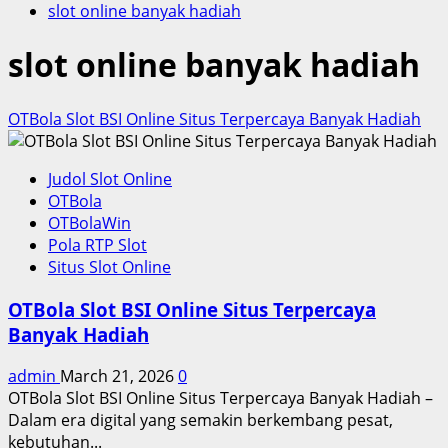
slot online banyak hadiah
slot online banyak hadiah
OTBola Slot BSI Online Situs Terpercaya Banyak Hadiah
Judol Slot Online
OTBola
OTBolaWin
Pola RTP Slot
Situs Slot Online
OTBola Slot BSI Online Situs Terpercaya
Banyak Hadiah
admin
March 21, 2026
0
OTBola Slot BSI Online Situs Terpercaya Banyak Hadiah –
Dalam era digital yang semakin berkembang pesat,
kebutuhan...