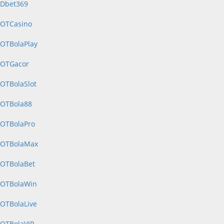
Besar
Dbet369
2026
OTCasino
OTBolaPlay
OTGacor
OTBolaSlot
OTBola88
OTBolaPro
OTBolaMax
OTBolaBet
OTBolaWin
OTBolaLive
OTBolaVIP