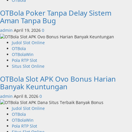
OTBola
OTBola Poker Tanpa Delay Sistem
Aman Tanpa Bug
admin
April 19, 2026
0
Judol Slot Online
OTBola
OTBolaWin
Pola RTP Slot
Situs Slot Online
OTBola Slot APK Ovo Bonus Harian
Banyak Keuntungan
admin
April 8, 2026
0
Judol Slot Online
OTBola
OTBolaWin
Pola RTP Slot
Situs Slot Online