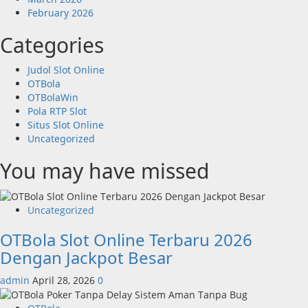
February 2026
Categories
Judol Slot Online
OTBola
OTBolaWin
Pola RTP Slot
Situs Slot Online
Uncategorized
You may have missed
Uncategorized
OTBola Slot Online Terbaru 2026
Dengan Jackpot Besar
admin
April 28, 2026
0