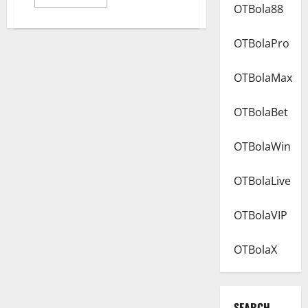
more
OTBola88
about
Kumpulan
Slot
OTBolaPro
OTBolaWin
Bonus
Besar
Harian
OTBolaMax
OTBolaBet
OTBolaWin
OTBolaLive
OTBolaVIP
OTBolaX
SEARCH