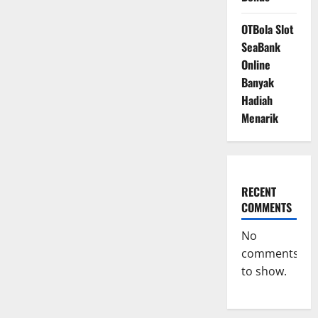
OTBola Slot
SeaBank
Online
Banyak
Hadiah
Menarik
RECENT
COMMENTS
No
comments
to show.