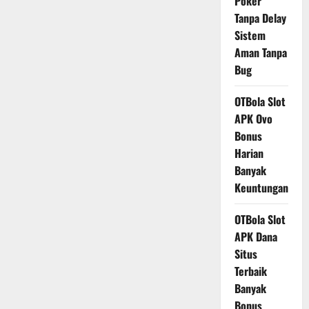
Poker
Tanpa Delay
Sistem
Aman Tanpa
Bug
OTBola Slot
APK Ovo
Bonus
Harian
Banyak
Keuntungan
OTBola Slot
APK Dana
Situs
Terbaik
Banyak
Bonus