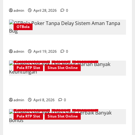
Besar
admin
April 28, 2026
0
OTBola
OTBola Poker Tanpa Delay Sistem Aman Tanpa Bug
admin
April 19, 2026
0
Judol Slot Online
OTBola
OTBolaWin
Pola RTP Slot
Situs Slot Online
OTBola Slot APK Ovo Bonus Harian Banyak
Keuntungan
admin
April 8, 2026
0
Judol Slot Online
OTBola
OTBolaWin
Pola RTP Slot
Situs Slot Online
OTBola Slot APK Dana Situs Terbaik Banyak Bonus