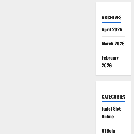
ARCHIVES
April 2026
March 2026
February
2026
CATEGORIES
Judol Slot
Online
OTBola