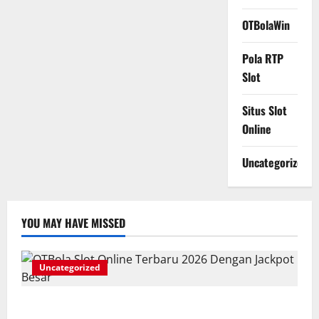
OTBolaWin
Pola RTP
Slot
Situs Slot
Online
Uncategorized
YOU MAY HAVE MISSED
Uncategorized
OTBola Slot Online Terbaru 2026 Dengan Jackpot