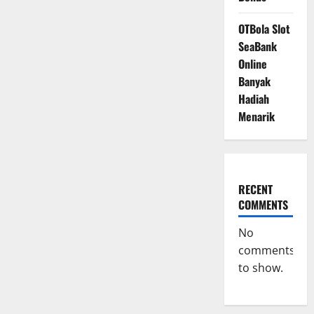
OTBola Slot
SeaBank
Online
Banyak
Hadiah
Menarik
RECENT
COMMENTS
No
comments
to show.