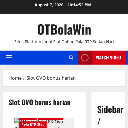
Skip
August 7, 2026
10:14:52 PM
to
content
OTBolaWin
Situs Platform Judol Slot Online Pola RTP Setiap Hari
WATCH VIDEO
Primary
Menu
Home
Slot OVO bonus harian
Slot OVO bonus harian
Sidebar
Judol Slot Online
OTBola
OTBolaWin
/
Pola RTP Slot