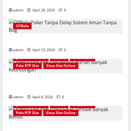
Besar
admin
April 28, 2026
0
OTBola
OTBola Poker Tanpa Delay Sistem Aman Tanpa Bug
admin
April 19, 2026
0
Judol Slot Online
OTBola
OTBolaWin
Pola RTP Slot
Situs Slot Online
OTBola Slot APK Ovo Bonus Harian Banyak
Keuntungan
admin
April 8, 2026
0
Judol Slot Online
OTBola
OTBolaWin
Pola RTP Slot
Situs Slot Online
OTBola Slot APK Dana Situs Terbaik Banyak Bonus