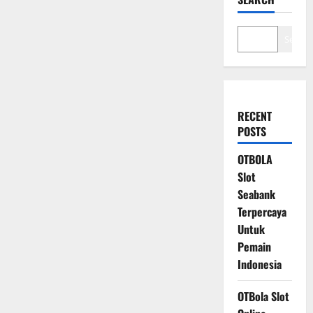
Search
RECENT
POSTS
OTBOLA
Slot
Seabank
Terpercaya
Untuk
Pemain
Indonesia
OTBola Slot