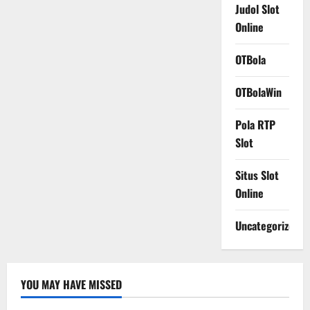
Judol Slot
Online
OTBola
OTBolaWin
Pola RTP
Slot
Situs Slot
Online
Uncategorized
YOU MAY HAVE MISSED