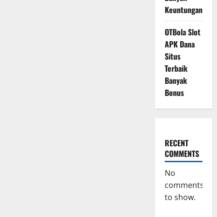
Keuntungan
OTBola Slot
APK Dana
Situs
Terbaik
Banyak
Bonus
RECENT
COMMENTS
No
comments
to show.