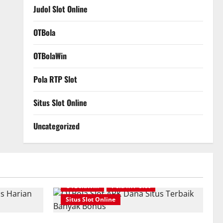
Judol Slot Online
OTBola
OTBolaWin
Pola RTP Slot
Situs Slot Online
Uncategorized
Judol Slot Online
OTBola
OTBolaWin
Pola RTP Slot
Situs Slot Online