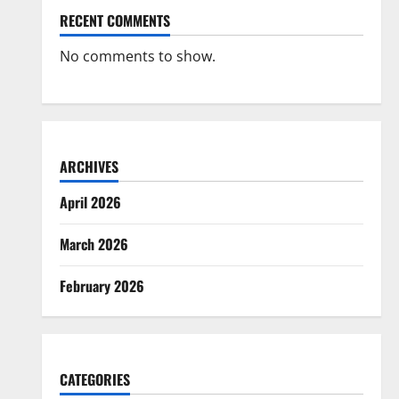
RECENT COMMENTS
No comments to show.
ARCHIVES
April 2026
March 2026
February 2026
CATEGORIES