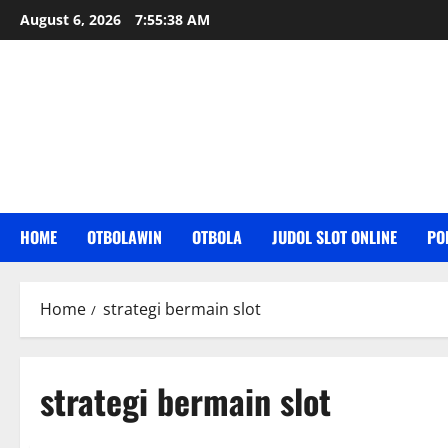
Skip
August 6, 2026
7:55:38 AM
to
content
HOME
OTBOLAWIN
OTBOLA
JUDOL SLOT ONLINE
PO
Home
strategi bermain slot
strategi bermain slot