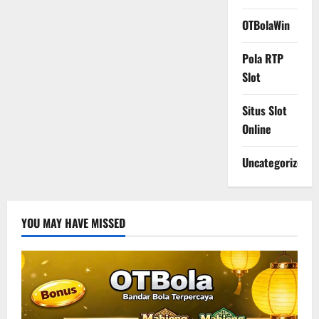
OTBolaWin
Pola RTP
Slot
Situs Slot
Online
Uncategorized
YOU MAY HAVE MISSED