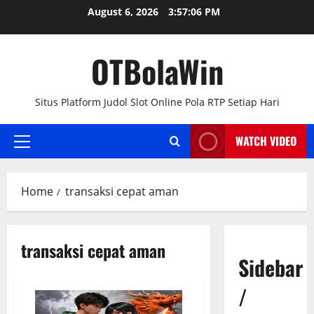
Skip
August 6, 2026
3:57:06 PM
to
content
OTBolaWin
Situs Platform Judol Slot Online Pola RTP Setiap Hari
WATCH VIDEO
Primary
Menu
Home
transaksi cepat aman
transaksi cepat aman
Sidebar
/