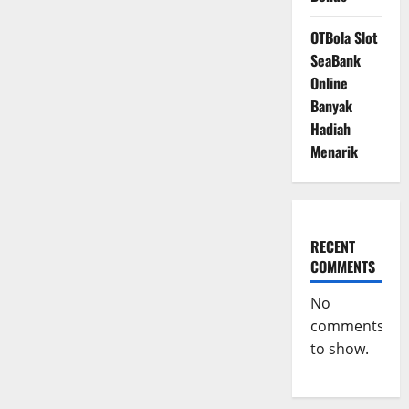
OTBola Slot
SeaBank
Online
Banyak
Hadiah
Menarik
RECENT
COMMENTS
No
comments
to show.