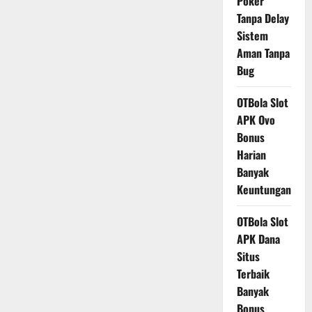
Poker
Tanpa Delay
Sistem
Aman Tanpa
Bug
OTBola Slot
APK Ovo
Bonus
Harian
Banyak
Keuntungan
OTBola Slot
APK Dana
Situs
Terbaik
Banyak
Bonus