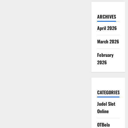
ARCHIVES
April 2026
March 2026
February
2026
CATEGORIES
Judol Slot
Online
OTBola