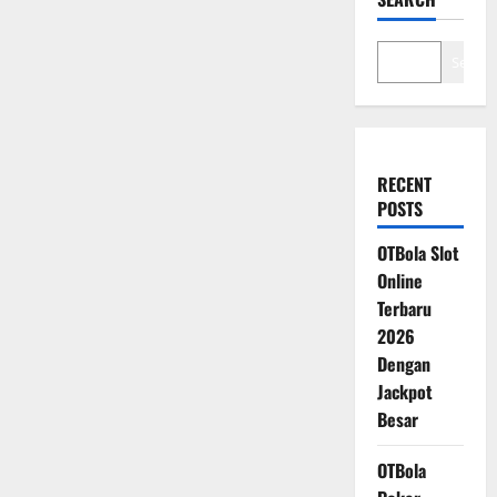
Search
RECENT
POSTS
OTBola Slot
Online
Terbaru
2026
Dengan
Jackpot
Besar
OTBola