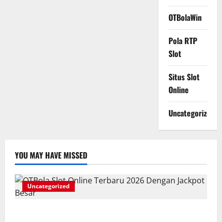
OTBolaWin
Pola RTP
Slot
Situs Slot
Online
Uncategorized
YOU MAY HAVE MISSED
Uncategorized
OTBola Slot Online Terbaru 2026 Dengan Jackpot