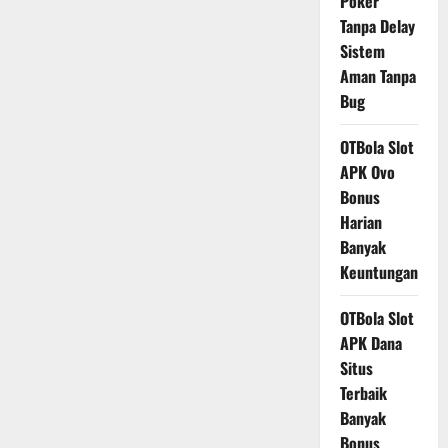
Poker
Tanpa Delay
Sistem
Aman Tanpa
Bug
OTBola Slot
APK Ovo
Bonus
Harian
Banyak
Keuntungan
OTBola Slot
APK Dana
Situs
Terbaik
Banyak
Bonus