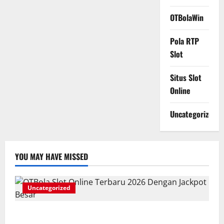
OTBolaWin
Pola RTP
Slot
Situs Slot
Online
Uncategorized
YOU MAY HAVE MISSED
Uncategorized
OTBola Slot Online Terbaru 2026 Dengan Jackpot